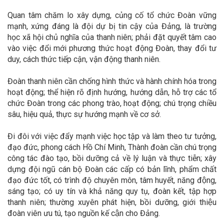
Quan
tâm chăm lo xây dựng, củng cố tổ chức Đoàn vững
mạnh, xứng đáng là đội dự bị tin cậy của Đảng, là trường
học xã hội chủ nghĩa của thanh niên; phải đặt quyết tâm cao
vào việc đổi mới phương thức hoạt động Đoàn, thay đổi tư
duy, cách thức tiếp cận, vận động thanh niên.
Đoàn thanh niên cần chống hình thức và hành chính hóa trong
hoạt động; thể hiện rõ định hướng, hướng dẫn, hỗ trợ các tổ
chức Đoàn trong các phong trào, hoạt động; chú trọng chiều
sâu, hiệu quả, thực sự hướng mạnh về cơ sở.
Đi đôi với việc đẩy mạnh việc học tập và làm theo tư tưởng,
đạo đức, phong cách Hồ Chí Minh, Thành đoàn cần chú trọng
công tác đào tạo, bồi dưỡng cả về lý luận và thực tiễn; xây
dựng đội ngũ cán bộ Đoàn các cấp có bản lĩnh, phẩm chất
đạo đức tốt, có trình độ chuyên môn, tâm huyết, năng động,
sáng tạo; có uy tín và khả năng quy tụ, đoàn kết, tập hợp
thanh niên; thường xuyên phát hiện, bồi dưỡng, giới thiệu
đoàn viên ưu tú, tạo nguồn kế cận cho Đảng.