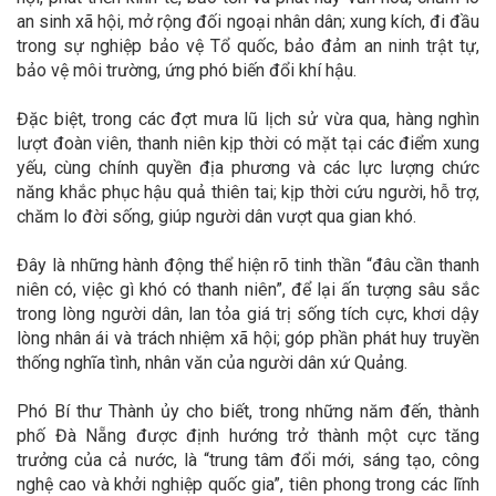
an sinh xã hội, mở rộng đối ngoại nhân dân; xung kích, đi đầu
trong sự nghiệp bảo vệ Tổ quốc, bảo đảm an ninh trật tự,
bảo vệ môi trường, ứng phó biến đổi khí hậu.
Đặc biệt, trong các đợt mưa lũ lịch sử vừa qua, hàng nghìn
lượt đoàn viên, thanh niên kịp thời có mặt tại các điểm xung
yếu, cùng chính quyền địa phương và các lực lượng chức
năng khắc phục hậu quả thiên tai; kịp thời cứu người, hỗ trợ,
chăm lo đời sống, giúp người dân vượt qua gian khó.
Đây là những hành động thể hiện rõ tinh thần “đâu cần thanh
niên có, việc gì khó có thanh niên”, để lại ấn tượng sâu sắc
trong lòng người dân, lan tỏa giá trị sống tích cực, khơi dậy
lòng nhân ái và trách nhiệm xã hội; góp phần phát huy truyền
thống nghĩa tình, nhân văn của người dân xứ Quảng.
Phó Bí thư Thành ủy cho biết, trong những năm đến, thành
phố Đà Nẵng được định hướng trở thành một cực tăng
trưởng của cả nước, là “trung tâm đổi mới, sáng tạo, công
nghệ cao và khởi nghiệp quốc gia”, tiên phong trong các lĩnh