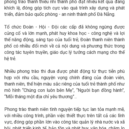
phong trào thanh thiếu nhi thành phố đạt nhiều kết quả đáng
khích lệ, đóng góp tích cực vào quá trình xây dựng và phát
triển, đảm bảo quốc phòng - an ninh thành phố Đà Nẵng.
Tổ chức Đoàn - Hội - Đội các cấp đã không ngừng được
củng cố và lớn mạnh, phát huy khoa học - công nghệ và lợi
thế năng động, sáng tạo của tuổi trẻ; Đoàn thanh niên thành
phố có nhiều đổi mới về cả nội dung và phương thức trong
công tác tuyên truyền, giáo dục lý tưởng cách mạng cho thế
hệ trẻ.
Nhiều phong trào thi đua được phát động từ thực tiễn phù
hợp với nhu cầu, nguyện vọng chính đáng của đoàn viên,
thanh niên, thể hiện màu sắc riêng của tuổi trẻ thành phố như
mô hình “Chúng con luôn bên Mẹ”, “Người bạn đồng hành”,
“Mỗi tháng một địa chỉ yêu thương”...
Phong trào thanh niên tình nguyện tiếp tục lan tỏa mạnh mẽ,
với nhiều công trình, phần việc thiết thực trên tất cả các lĩnh
vực, đóng góp phần lớn vào công tác quản lý nhà nước và xã
hội, phát triển kinh tế, bảo tồn và phát huy văn hóa, chăm lo