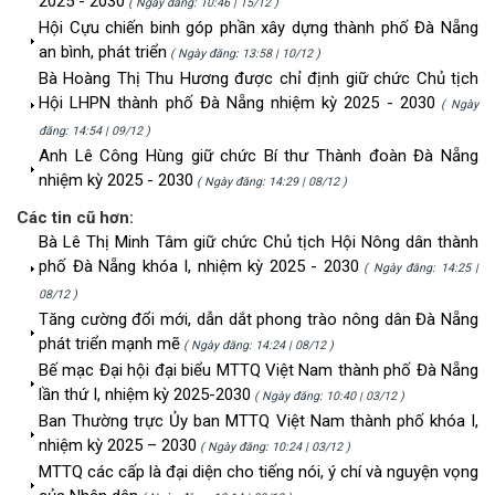
2025 - 2030
( Ngày đăng: 10:46 | 15/12 )
Hội Cựu chiến binh góp phần xây dựng thành phố Đà Nẵng
an bình, phát triển
( Ngày đăng: 13:58 | 10/12 )
Bà Hoàng Thị Thu Hương được chỉ định giữ chức Chủ tịch
Hội LHPN thành phố Đà Nẵng nhiệm kỳ 2025 - 2030
( Ngày
đăng: 14:54 | 09/12 )
Anh Lê Công Hùng giữ chức Bí thư Thành đoàn Đà Nẵng
nhiệm kỳ 2025 - 2030
( Ngày đăng: 14:29 | 08/12 )
Các tin cũ hơn:
Bà Lê Thị Minh Tâm giữ chức Chủ tịch Hội Nông dân thành
phố Đà Nẵng khóa I, nhiệm kỳ 2025 - 2030
( Ngày đăng: 14:25 |
08/12 )
Tăng cường đổi mới, dẫn dắt phong trào nông dân Đà Nẵng
phát triển mạnh mẽ
( Ngày đăng: 14:24 | 08/12 )
Bế mạc Đại hội đại biểu MTTQ Việt Nam thành phố Đà Nẵng
lần thứ I, nhiệm kỳ 2025-2030
( Ngày đăng: 10:40 | 03/12 )
Ban Thường trực Ủy ban MTTQ Việt Nam thành phố khóa I,
nhiệm kỳ 2025 – 2030
( Ngày đăng: 10:24 | 03/12 )
MTTQ các cấp là đại diện cho tiếng nói, ý chí và nguyện vọng