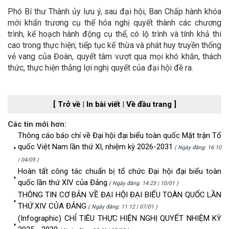
Phó Bí thư Thành ủy lưu ý, sau đại hội, Ban Chấp hành khóa
mới khẩn trương cụ thể hóa nghị quyết thành các chương
trình, kế hoạch hành động cụ thể, có lộ trình và tính khả thi
cao trong thực hiện; tiếp tục kế thừa và phát huy truyền thống
vẻ vang của Đoàn, quyết tâm vượt qua mọi khó khăn, thách
thức, thực hiện thắng lợi nghị quyết của đại hội đề ra.
[ Trở về
|
In bài viết
|
Về đầu trang ]
Các tin mới hơn:
Thông cáo báo chí về Đại hội đại biểu toàn quốc Mặt trận Tổ
quốc Việt Nam lần thứ XI, nhiệm kỳ 2026-2031
( Ngày đăng: 16:10
| 04/05 )
Hoàn tất công tác chuẩn bị tổ chức Đại hội đại biểu toàn
quốc lần thứ XIV của Đảng
( Ngày đăng: 14:23 | 10/01 )
THÔNG TIN CƠ BẢN VỀ ĐẠI HỘI ĐẠI BIỂU TOÀN QUỐC LẦN
THỨ XIV CỦA ĐẢNG
( Ngày đăng: 11:12 | 07/01 )
(Infographic) CHỈ TIÊU THỰC HIỆN NGHỊ QUYẾT NHIỆM KỲ