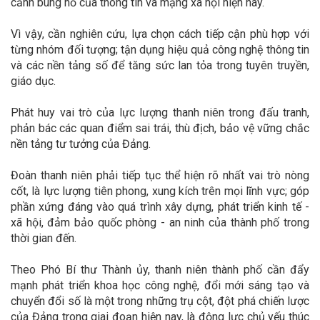
cảnh bùng nổ của thông tin và mạng xã hội hiện nay.
Vì vậy, cần nghiên cứu, lựa chọn cách tiếp cận phù hợp với
từng nhóm đối tượng; tận dụng hiệu quả công nghệ thông tin
và các nền tảng số để tăng sức lan tỏa trong tuyên truyền,
giáo dục.
Phát huy vai trò của lực lượng thanh niên trong đấu tranh,
phản bác các quan điểm sai trái, thù địch, bảo vệ vững chắc
nền tảng tư tưởng của Đảng.
Đoàn thanh niên phải tiếp tục thể hiện rõ nhất vai trò nòng
cốt, là lực lượng tiên phong, xung kích trên mọi lĩnh vực; góp
phần xứng đáng vào quá trình xây dựng, phát triển kinh tế -
xã hội, đảm bảo quốc phòng - an ninh của thành phố trong
thời gian đến.
Theo Phó Bí thư Thành ủy, thanh niên thành phố cần đẩy
mạnh phát triển khoa học công nghệ, đổi mới sáng tạo và
chuyển đổi số là một trong những trụ cột, đột phá chiến lược
của Đảng trong giai đoạn hiện nay, là động lực chủ yếu thúc