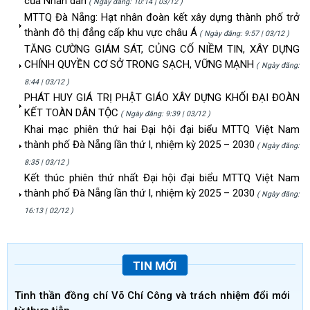
của Nhân dân
( Ngày đăng: 10:14 | 03/12 )
MTTQ Đà Nẵng: Hạt nhân đoàn kết xây dựng thành phố trở
thành đô thị đẳng cấp khu vực châu Á
( Ngày đăng: 9:57 | 03/12 )
TĂNG CƯỜNG GIÁM SÁT, CỦNG CỐ NIỀM TIN, XÂY DỰNG
CHÍNH QUYỀN CƠ SỞ TRONG SẠCH, VỮNG MẠNH
( Ngày đăng:
8:44 | 03/12 )
PHÁT HUY GIÁ TRỊ PHẬT GIÁO XÂY DỰNG KHỐI ĐẠI ĐOÀN
KẾT TOÀN DÂN TỘC
( Ngày đăng: 9:39 | 03/12 )
Khai mạc phiên thứ hai Đại hội đại biểu MTTQ Việt Nam
thành phố Đà Nẵng lần thứ I, nhiệm kỳ 2025 – 2030
( Ngày đăng:
8:35 | 03/12 )
Kết thúc phiên thứ nhất Đại hội đại biểu MTTQ Việt Nam
thành phố Đà Nẵng lần thứ I, nhiệm kỳ 2025 – 2030
( Ngày đăng:
16:13 | 02/12 )
TIN MỚI
Tinh thần đồng chí Võ Chí Công và trách nhiệm đổi mới