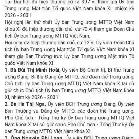
Tại Đại hội đã hiệp thương cử ra 397 vị tham gia Ủy ban
Trung ương Mặt trận Tổ quốc Việt Nam khóa XI, nhiệm kỳ
2026 - 2031.
Hội nghị lần thứ nhất Ủy ban Trung ương MTTQ Việt Nam
khoá XI đã hiệp thương dân chủ, cử 70 vị tham gia Đoàn Chủ
tịch Ủy ban Trung ương MTTQ Việt Nam.
Hội nghị đã hiệp thương dân chủ, cử 12 vị Ủy viên Đoàn Chủ
tịch Ủy ban Trung ương Mặt trận Tổ quốc Việt Nam khóa XI
tham gia Ban Thường trực Ủy ban Trung ương Mặt trận Tổ
quốc Việt Nam khóa XI:
1. Bà Bùi Thị Minh Hoài,
Ủy viên Bộ Chính trị, Bí thư Trung
ương Đảng, Bí thư Đảng ủy MTTQ, các đoàn thể Trung ương,
Chủ tịch Ủy ban Trung ương MTTQ Việt Nam khóa X tái cử
giữ chức Chủ tịch Ủy ban Trung ương MTTQ Việt Nam khóa
XI, nhiệm kỳ 2026 - 2031.
2. Bà Hà Thị Nga,
Ủy viên BCH Trung ương Đảng, Ủy viên
Ban Thường vụ Đảng ủy MTTQ, các đoàn thể Trung ương,
Phó Chủ tịch - Tổng Thư ký Ủy ban Trung ương MTTQ Việt
Nam khóa X tái cử giữ chức Phó Chủ tịch - Tổng Thư ký Ủy
ban Trung ương MTTQ Việt Nam khóa XI.
3. Ông Nguyễn Phi Long,
Ủy viên BCH Trung ương Đảng,