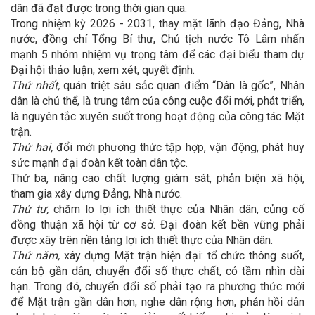
dân đã đạt được trong thời gian qua.
Trong nhiệm kỳ 2026 - 2031, thay mặt lãnh đạo Đảng, Nhà
nước, đồng chí Tổng Bí thư, Chủ tịch nước Tô Lâm nhấn
mạnh 5 nhóm nhiệm vụ trọng tâm để các đại biểu tham dự
Đại hội thảo luận, xem xét, quyết định.
Thứ nhất,
quán triệt sâu sắc quan điểm “Dân là gốc”, Nhân
dân là chủ thể, là trung tâm của công cuộc đổi mới, phát triển,
là nguyên tắc xuyên suốt trong hoạt động của công tác Mặt
trận.
Thứ hai,
đổi mới phương thức tập hợp, vận động, phát huy
sức mạnh đại đoàn kết toàn dân tộc.
Thứ ba, nâng cao chất lượng giám sát, phản biện xã hội,
tham gia xây dựng Đảng, Nhà nước.
Thứ tư,
chăm lo lợi ích thiết thực của Nhân dân, củng cố
đồng thuận xã hội từ cơ sở. Đại đoàn kết bền vững phải
được xây trên nền tảng lợi ích thiết thực của Nhân dân.
Thứ năm,
xây dựng Mặt trận hiện đại: tổ chức thông suốt,
cán bộ gần dân, chuyển đổi số thực chất, có tầm nhìn dài
hạn. Trong đó, chuyển đổi số phải tạo ra phương thức mới
để Mặt trận gần dân hơn, nghe dân rộng hơn, phản hồi dân