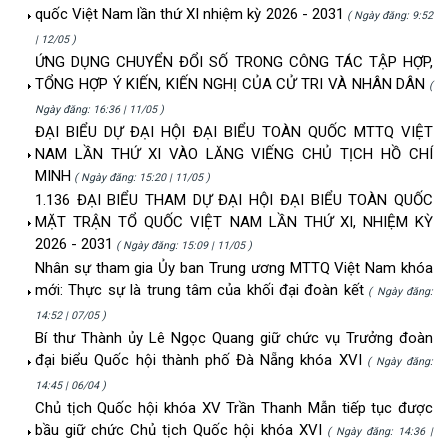
quốc Việt Nam lần thứ XI nhiệm kỳ 2026 - 2031
( Ngày đăng: 9:52
| 12/05 )
ỨNG DỤNG CHUYỂN ĐỔI SỐ TRONG CÔNG TÁC TẬP HỢP,
TỔNG HỢP Ý KIẾN, KIẾN NGHỊ CỦA CỬ TRI VÀ NHÂN DÂN
(
Ngày đăng: 16:36 | 11/05 )
ĐẠI BIỂU DỰ ĐẠI HỘI ĐẠI BIỂU TOÀN QUỐC MTTQ VIỆT
NAM LẦN THỨ XI VÀO LĂNG VIẾNG CHỦ TỊCH HỒ CHÍ
MINH
( Ngày đăng: 15:20 | 11/05 )
1.136 ĐẠI BIỂU THAM DỰ ĐẠI HỘI ĐẠI BIỂU TOÀN QUỐC
MẶT TRẬN TỔ QUỐC VIỆT NAM LẦN THỨ XI, NHIỆM KỲ
2026 - 2031
( Ngày đăng: 15:09 | 11/05 )
Nhân sự tham gia Ủy ban Trung ương MTTQ Việt Nam khóa
mới: Thực sự là trung tâm của khối đại đoàn kết
( Ngày đăng:
14:52 | 07/05 )
Bí thư Thành ủy Lê Ngọc Quang giữ chức vụ Trưởng đoàn
đại biểu Quốc hội thành phố Đà Nẵng khóa XVI
( Ngày đăng:
14:45 | 06/04 )
Chủ tịch Quốc hội khóa XV Trần Thanh Mẫn tiếp tục được
bầu giữ chức Chủ tịch Quốc hội khóa XVI
( Ngày đăng: 14:36 |