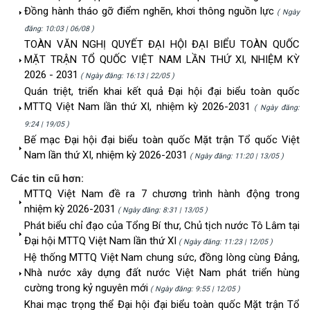
Đồng hành tháo gỡ điểm nghẽn, khơi thông nguồn lực
( Ngày
đăng: 10:03 | 06/08 )
TOÀN VĂN NGHỊ QUYẾT ĐẠI HỘI ĐẠI BIỂU TOÀN QUỐC
MẶT TRẬN TỔ QUỐC VIỆT NAM LẦN THỨ XI, NHIỆM KỲ
2026 - 2031
( Ngày đăng: 16:13 | 22/05 )
Quán triệt, triển khai kết quả Đại hội đại biểu toàn quốc
MTTQ Việt Nam lần thứ XI, nhiệm kỳ 2026-2031
( Ngày đăng:
9:24 | 19/05 )
Bế mạc Đại hội đại biểu toàn quốc Mặt trận Tổ quốc Việt
Nam lần thứ XI, nhiệm kỳ 2026-2031
( Ngày đăng: 11:20 | 13/05 )
Các tin cũ hơn:
MTTQ Việt Nam đề ra 7 chương trình hành động trong
nhiệm kỳ 2026-2031
( Ngày đăng: 8:31 | 13/05 )
Phát biểu chỉ đạo của Tổng Bí thư, Chủ tịch nước Tô Lâm tại
Đại hội MTTQ Việt Nam lần thứ XI
( Ngày đăng: 11:23 | 12/05 )
Hệ thống MTTQ Việt Nam chung sức, đồng lòng cùng Đảng,
Nhà nước xây dựng đất nước Việt Nam phát triển hùng
cường trong kỷ nguyên mới
( Ngày đăng: 9:55 | 12/05 )
Khai mạc trọng thể Đại hội đại biểu toàn quốc Mặt trận Tổ