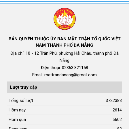
BẢN QUYỀN THUỘC ỦY BAN MẶT TRẬN TỔ QUỐC VIỆT
NAM THÀNH PHỐ ĐÀ NẴNG
Địa chỉ: 10 - 12 Trần Phú, phường Hải Châu, thành phố Đà
Nẵng
Điện thoại: 02363.821158
Email: mattrandanang@gmail.com
Lượt truy cập
Tổng số lượt
3722383
Hôm nay
2614
Hôm qua
5602
Đang xem
82