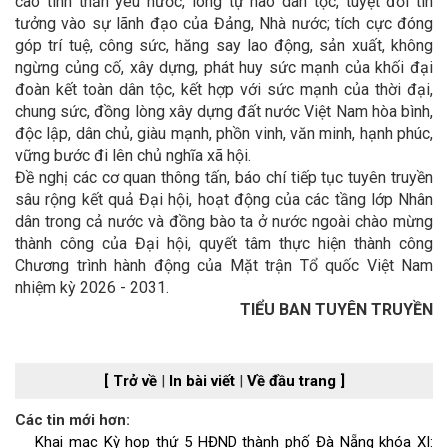
cao tinh thần yêu nước, lòng tự hào dân tộc, tuyệt đối tin
tưởng vào sự lãnh đạo của Đảng, Nhà nước; tích cực đóng
góp trí tuệ, công sức, hăng say lao động, sản xuất, không
ngừng củng cố, xây dựng, phát huy sức mạnh của khối đại
đoàn kết toàn dân tộc, kết hợp với sức mạnh của thời đại,
chung sức, đồng lòng xây dựng đất nước Việt Nam hòa bình,
độc lập, dân chủ, giàu mạnh, phồn vinh, văn minh, hạnh phúc,
vững bước đi lên chủ nghĩa xã hội.
Đề nghị các cơ quan thông tấn, báo chí tiếp tục tuyên truyền
sâu rộng kết quả Đại hội, hoạt động của các tầng lớp Nhân
dân trong cả nước và đồng bào ta ở nước ngoài chào mừng
thành công của Đại hội, quyết tâm thực hiện thành công
Chương trình hành động của Mặt trận Tổ quốc Việt Nam
nhiệm kỳ 2026 - 2031.
TIỂU BAN TUYÊN TRUYỀN
[ Trở về
|
In bài viết
|
Về đầu trang ]
Các tin mới hơn:
Khai mạc Kỳ họp thứ 5 HĐND thành phố Đà Nẵng khóa XI: