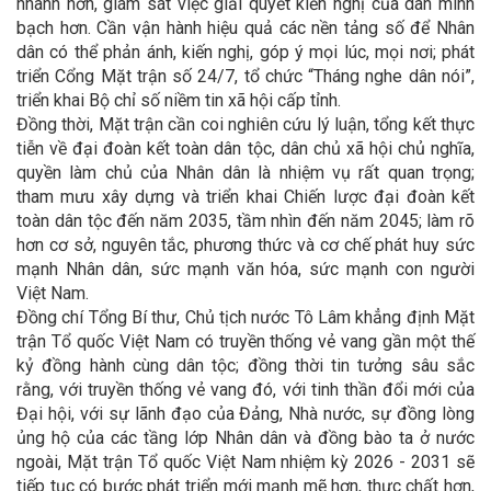
nhanh hơn, giám sát việc giải quyết kiến nghị của dân minh
bạch hơn. Cần vận hành hiệu quả các nền tảng số để Nhân
dân có thể phản ánh, kiến nghị, góp ý mọi lúc, mọi nơi; phát
triển Cổng Mặt trận số 24/7, tổ chức “Tháng nghe dân nói”,
triển khai Bộ chỉ số niềm tin xã hội cấp tỉnh.
Đồng thời, Mặt trận cần coi nghiên cứu lý luận, tổng kết thực
tiễn về đại đoàn kết toàn dân tộc, dân chủ xã hội chủ nghĩa,
quyền làm chủ của Nhân dân là nhiệm vụ rất quan trọng;
tham mưu xây dựng và triển khai Chiến lược đại đoàn kết
toàn dân tộc đến năm 2035, tầm nhìn đến năm 2045; làm rõ
hơn cơ sở, nguyên tắc, phương thức và cơ chế phát huy sức
mạnh Nhân dân, sức mạnh văn hóa, sức mạnh con người
Việt Nam.
Đồng chí Tổng Bí thư, Chủ tịch nước Tô Lâm khẳng định Mặt
trận Tổ quốc Việt Nam có truyền thống vẻ vang gần một thế
kỷ đồng hành cùng dân tộc; đồng thời tin tưởng sâu sắc
rằng, với truyền thống vẻ vang đó, với tinh thần đổi mới của
Đại hội, với sự lãnh đạo của Đảng, Nhà nước, sự đồng lòng
ủng hộ của các tầng lớp Nhân dân và đồng bào ta ở nước
ngoài, Mặt trận Tổ quốc Việt Nam nhiệm kỳ 2026 - 2031 sẽ
tiếp tục có bước phát triển mới mạnh mẽ hơn, thực chất hơn,