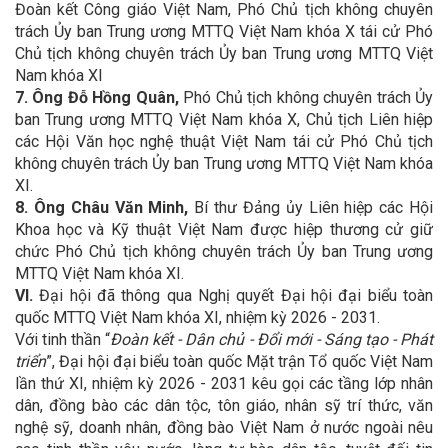
Đoàn kết Công giáo Việt Nam, Phó Chủ tịch không chuyên
trách Ủy ban Trung ương MTTQ Việt Nam khóa X tái cử Phó
Chủ tịch không chuyên trách Ủy ban Trung ương MTTQ Việt
Nam khóa XI
7. Ông Đỗ Hồng Quân,
Phó Chủ tịch không chuyên trách Ủy
ban Trung ương MTTQ Việt Nam khóa X, Chủ tịch Liên hiệp
các Hội Văn học nghệ thuật Việt Nam tái cử Phó Chủ tịch
không chuyên trách Ủy ban Trung ương MTTQ Việt Nam khóa
XI.
8. Ông Châu Văn Minh,
Bí thư Đảng ủy Liên hiệp các Hội
Khoa học và Kỹ thuật Việt Nam được hiệp thương cử giữ
chức Phó Chủ tịch không chuyên trách Ủy ban Trung ương
MTTQ Việt Nam khóa XI.
VI.
Đại hội đã thông qua Nghị quyết Đại hội đại biểu toàn
quốc MTTQ Việt Nam khóa XI, nhiệm kỳ 2026 - 2031.
Với tinh thần “
Đoàn kết - Dân chủ - Đổi mới - Sáng tạo - Phát
triển
”, Đại hội đại biểu toàn quốc Mặt trận Tổ quốc Việt Nam
lần thứ XI, nhiệm kỳ 2026 - 2031 kêu gọi các tầng lớp nhân
dân, đồng bào các dân tộc, tôn giáo, nhân sỹ trí thức, văn
nghệ sỹ, doanh nhân, đồng bào Việt Nam ở nước ngoài nêu