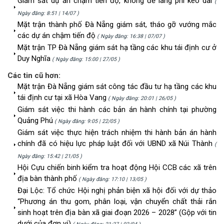
Giám sát dự án chậm tiến độ, không để lãng phí kéo dài
(
Ngày đăng: 8:51 | 14/07 )
Mặt trận thành phố Đà Nẵng giám sát, tháo gỡ vướng mắc
các dự án chậm tiến độ
( Ngày đăng: 16:38 | 07/07 )
Mặt trận TP Đà Nẵng giám sát hạ tầng các khu tái định cư ở
Duy Nghĩa
( Ngày đăng: 15:00 | 27/05 )
Các tin cũ hơn:
Mặt trận Đà Nẵng giám sát công tác đầu tư hạ tầng các khu
tái định cư tại xã Hòa Vang
( Ngày đăng: 20:01 | 26/05 )
Giám sát việc thi hành các bản án hành chính tại phường
Quảng Phú
( Ngày đăng: 9:05 | 22/05 )
Giám sát việc thực hiện trách nhiệm thi hành bản án hành
chính đã có hiệu lực pháp luật đối với UBND xã Núi Thành
(
Ngày đăng: 15:42 | 21/05 )
Hội Cựu chiến binh kiểm tra hoạt động Hội CCB các xã trên
địa bàn thành phố
( Ngày đăng: 17:10 | 13/05 )
Đại Lộc: Tổ chức Hội nghị phản biện xã hội đối với dự thảo
“Phương án thu gom, phân loại, vận chuyển chất thải rắn
sinh hoạt trên địa bàn xã giai đoạn 2026 – 2028” (Gộp với tin
dưới của đơn vị)