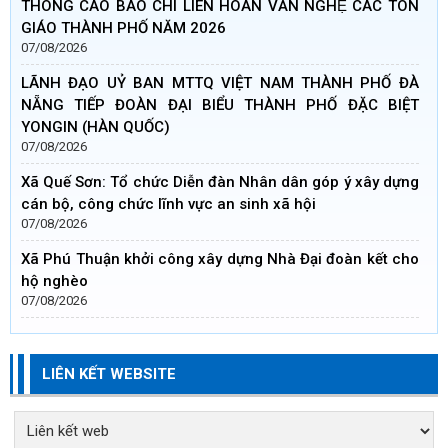
THÔNG CÁO BÁO CHÍ LIÊN HOAN VĂN NGHỆ CÁC TÔN
GIÁO THÀNH PHỐ NĂM 2026
07/08/2026
LÃNH ĐẠO UỶ BAN MTTQ VIỆT NAM THÀNH PHỐ ĐÀ
NẴNG TIẾP ĐOÀN ĐẠI BIỂU THÀNH PHỐ ĐẶC BIỆT
YONGIN (HÀN QUỐC)
07/08/2026
Xã Quế Sơn: Tổ chức Diễn đàn Nhân dân góp ý xây dựng
cán bộ, công chức lĩnh vực an sinh xã hội
07/08/2026
Xã Phú Thuận khởi công xây dựng Nhà Đại đoàn kết cho
hộ nghèo
07/08/2026
LIÊN KẾT WEBSITE