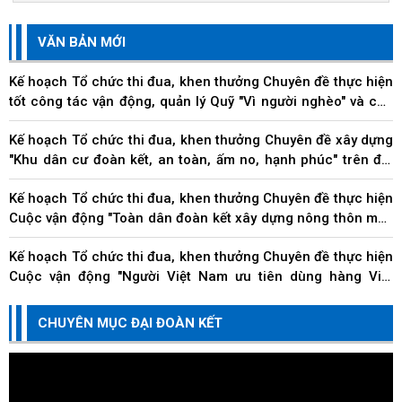
VĂN BẢN MỚI
Kế hoạch Tổ chức thi đua, khen thưởng Chuyên đề thực hiện
tốt công tác vận động, quản lý Quỹ "Vì người nghèo" và các
hoạt động an sinh xã hội trên địa...
Kế hoạch Tổ chức thi đua, khen thưởng Chuyên đề xây dựng
"Khu dân cư đoàn kết, an toàn, ấm no, hạnh phúc" trên địa
bàn thành phố
Kế hoạch Tổ chức thi đua, khen thưởng Chuyên đề thực hiện
Cuộc vận động "Toàn dân đoàn kết xây dựng nông thôn mới,
đô thị văn minh" trên địa bàn thành...
Kế hoạch Tổ chức thi đua, khen thưởng Chuyên đề thực hiện
Cuộc vận động "Người Việt Nam ưu tiên dùng hàng Việt
Nam" trên địa bàn thành phố Đà Nẵng
Kế hoạch Tổ chức thi đua, khen thưởng Chuyên đề về các
CHUYÊN MỤC ĐẠI ĐOÀN KẾT
doanh nghiệp, doanh nhân, hộ kinh doanh và cá nhân kinh
doanh thi đua thực hiện tốt trách nhiệm...