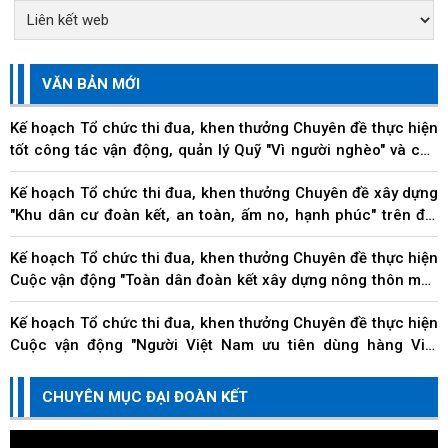
VĂN BẢN MỚI
Kế hoạch Tổ chức thi đua, khen thưởng Chuyên đề thực hiện
tốt công tác vận động, quản lý Quỹ "Vì người nghèo" và các
hoạt động an sinh xã hội trên địa...
Kế hoạch Tổ chức thi đua, khen thưởng Chuyên đề xây dựng
"Khu dân cư đoàn kết, an toàn, ấm no, hạnh phúc" trên địa
bàn thành phố
Kế hoạch Tổ chức thi đua, khen thưởng Chuyên đề thực hiện
Cuộc vận động "Toàn dân đoàn kết xây dựng nông thôn mới,
đô thị văn minh" trên địa bàn thành...
Kế hoạch Tổ chức thi đua, khen thưởng Chuyên đề thực hiện
Cuộc vận động "Người Việt Nam ưu tiên dùng hàng Việt
Nam" trên địa bàn thành phố Đà Nẵng
Kế hoạch Tổ chức thi đua, khen thưởng Chuyên đề về các
CHUYÊN MỤC ĐẠI ĐOÀN KẾT
doanh nghiệp, doanh nhân, hộ kinh doanh và cá nhân kinh
doanh thi đua thực hiện tốt trách nhiệm...