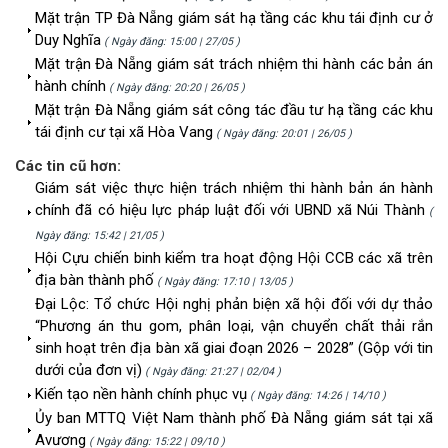
Mặt trận TP Đà Nẵng giám sát hạ tầng các khu tái định cư ở
Duy Nghĩa
( Ngày đăng: 15:00 | 27/05 )
Mặt trận Đà Nẵng giám sát trách nhiệm thi hành các bản án
hành chính
( Ngày đăng: 20:20 | 26/05 )
Mặt trận Đà Nẵng giám sát công tác đầu tư hạ tầng các khu
tái định cư tại xã Hòa Vang
( Ngày đăng: 20:01 | 26/05 )
Các tin cũ hơn:
Giám sát việc thực hiện trách nhiệm thi hành bản án hành
chính đã có hiệu lực pháp luật đối với UBND xã Núi Thành
(
Ngày đăng: 15:42 | 21/05 )
Hội Cựu chiến binh kiểm tra hoạt động Hội CCB các xã trên
địa bàn thành phố
( Ngày đăng: 17:10 | 13/05 )
Đại Lộc: Tổ chức Hội nghị phản biện xã hội đối với dự thảo
“Phương án thu gom, phân loại, vận chuyển chất thải rắn
sinh hoạt trên địa bàn xã giai đoạn 2026 – 2028” (Gộp với tin
dưới của đơn vị)
( Ngày đăng: 21:27 | 02/04 )
Kiến tạo nền hành chính phục vụ
( Ngày đăng: 14:26 | 14/10 )
Ủy ban MTTQ Việt Nam thành phố Đà Nẵng giám sát tại xã
Avương
( Ngày đăng: 15:22 | 09/10 )