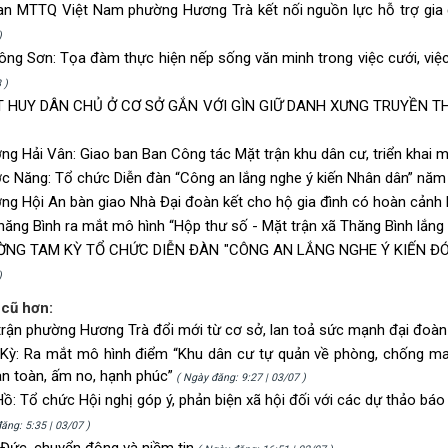
an MTTQ Việt Nam phường Hương Trà kết nối nguồn lực hỗ trợ gia 
)
ông Sơn: Tọa đàm thực hiện nếp sống văn minh trong việc cưới, việ
 )
 HUY DÂN CHỦ Ở CƠ SỞ GẮN VỚI GÌN GIỮ DANH XƯNG TRUYỀN T
ng Hải Vân: Giao ban Ban Công tác Mặt trận khu dân cư, triển khai m
c Năng: Tổ chức Diễn đàn “Công an lắng nghe ý kiến Nhân dân” năm
ng Hội An bàn giao Nhà Đại đoàn kết cho hộ gia đình có hoàn cảnh
hăng Bình ra mắt mô hình “Hộp thư số - Mặt trận xã Thăng Bình lắng
NG TAM KỲ TỔ CHỨC DIỄN ĐÀN "CÔNG AN LẮNG NGHE Ý KIẾN Đ
)
 cũ hơn:
trận phường Hương Trà đổi mới từ cơ sở, lan toả sức mạnh đại đoàn
Kỳ: Ra mắt mô hình điểm “Khu dân cư tự quản về phòng, chống ma
an toàn, ấm no, hạnh phúc”
( Ngày đăng: 9:27 | 03/07 )
ồ: Tổ chức Hội nghị góp ý, phản biện xã hội đối với các dự thảo báo 
ăng: 5:35 | 03/07 )