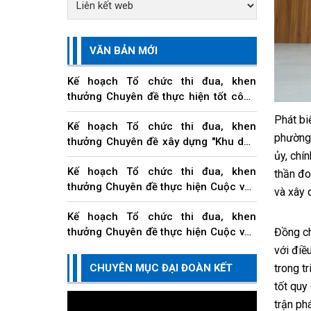
VĂN BẢN MỚI
Kế hoạch Tổ chức thi đua, khen
thưởng Chuyên đề thực hiện tốt công
tác vận động, quản lý Quỹ "Vì người
Phát bi
Kế hoạch Tổ chức thi đua, khen
nghèo" và các hoạt động an sinh xã
phường 
thưởng Chuyên đề xây dựng "Khu dân
hội trên địa...
ủy, chí
cư đoàn kết, an toàn, ấm no, hạnh
Kế hoạch Tổ chức thi đua, khen
phúc" trên địa bàn thành phố
thần đo
thưởng Chuyên đề thực hiện Cuộc vận
và xây 
động "Toàn dân đoàn kết xây dựng
Kế hoạch Tổ chức thi đua, khen
nông thôn mới, đô thị văn minh" trên
Đồng ch
thưởng Chuyên đề thực hiện Cuộc vận
địa bàn thành...
động "Người Việt Nam ưu tiên dùng
với điề
Kế hoạch Tổ chức thi đua, khen
hàng Việt Nam" trên địa bàn thành
trong t
CHUYÊN MỤC ĐẠI ĐOÀN KẾT
thưởng Chuyên đề về các doanh
phố Đà Nẵng
tốt quy
nghiệp, doanh nhân, hộ kinh doanh và
trận ph
cá nhân kinh doanh thi đua thực hiện