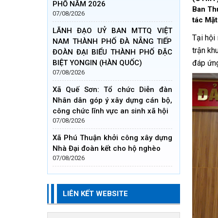
PHỐ NĂM 2026
Ban Th
07/08/2026
tác Mặt
LÃNH ĐẠO UỶ BAN MTTQ VIỆT
Tại hội
NAM THÀNH PHỐ ĐÀ NẴNG TIẾP
trận kh
ĐOÀN ĐẠI BIỂU THÀNH PHỐ ĐẶC
BIỆT YONGIN (HÀN QUỐC)
đáp ứng
07/08/2026
Xã Quế Sơn: Tổ chức Diễn đàn
Nhân dân góp ý xây dựng cán bộ,
công chức lĩnh vực an sinh xã hội
07/08/2026
Xã Phú Thuận khởi công xây dựng
Nhà Đại đoàn kết cho hộ nghèo
07/08/2026
LIÊN KẾT WEBSITE