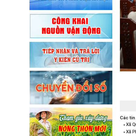
Các tin
Xã Q
Xã P