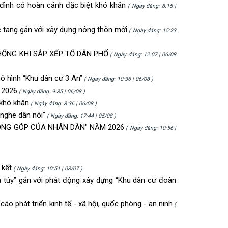
đình có hoàn cảnh đặc biệt khó khăn
( Ngày đăng: 8:15 |
c tang gắn với xây dựng nông thôn mới
( Ngày đăng: 15:23
HỐNG KHI SẮP XẾP TỔ DÂN PHỐ
( Ngày đăng: 12:07 | 06/08
ô hình “Khu dân cư 3 An”
( Ngày đăng: 10:36 | 06/08 )
 2026
( Ngày đăng: 9:35 | 06/08 )
 khó khăn
( Ngày đăng: 8:36 | 06/08 )
 nghe dân nói”
( Ngày đăng: 17:44 | 05/08 )
ÓNG GÓP CỦA NHÂN DÂN" NĂM 2026
( Ngày đăng: 10:56 |
 kết
( Ngày đăng: 10:51 | 03/07 )
 túy” gắn với phát động xây dựng “Khu dân cư đoàn
cáo phát triển kinh tế - xã hội, quốc phòng - an ninh
(