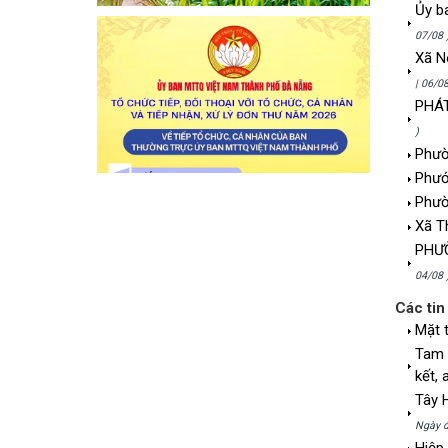
Ủy b
07/08 
Xã N
| 06/08
PHÁT
)
Phườ
Phướ
Phườ
Xã T
PHƯỜ
04/08 
Các tin
Mặt 
Tam 
kết, 
Tây H
Ngày đ