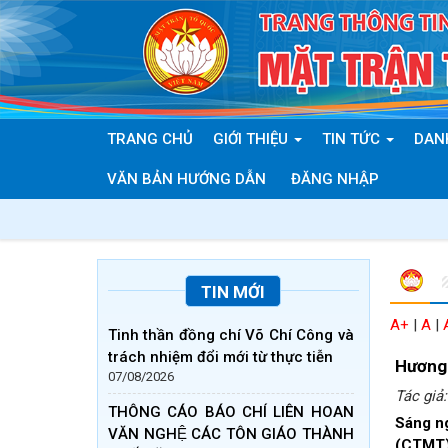
TRANG CHỦ
GIỚI THIỆU
TIN TỨC
DAN
VĂN BẢN HƯỚNG DẪN
ĐĂNG NHẬP
TIN MỚI
A+
|
A
|
Tinh thần đồng chí Võ Chí Công và
trách nhiệm đổi mới từ thực tiễn
Hương 
07/08/2026
Tác giả
THÔNG CÁO BÁO CHÍ LIÊN HOAN
Sáng ng
VĂN NGHỆ CÁC TÔN GIÁO THÀNH
(CTMT) 