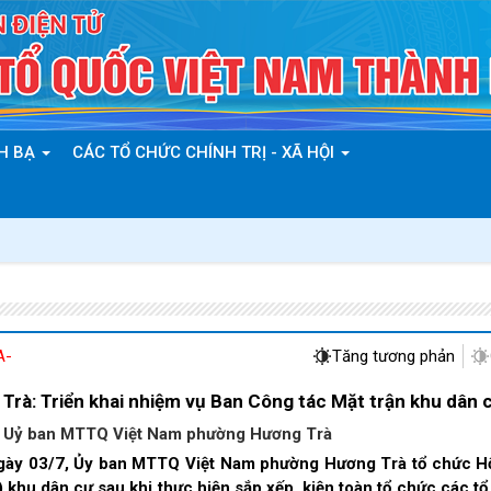
H BẠ
CÁC TỔ CHỨC CHÍNH TRỊ - XÃ HỘI
A-
Tăng tương phản
Trà: Triển khai nhiệm vụ Ban Công tác Mặt trận khu dân c
:
Uỷ ban MTTQ Việt Nam phường Hương Trà
ày 03/7, Ủy ban MTTQ Việt Nam phường Hương Trà tổ chức Hội 
khu dân cư sau khi thực hiện sắp xếp, kiện toàn tổ chức các tổ