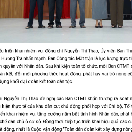
ểu triển khai nhiệm vụ, đồng chí Nguyễn Thị Thao, Ủy viên Ban 
Hương Trà nhấn mạnh, Ban Công tác Mặt trận là lực lượng trực tiế
nh quyền với Nhân dân. Sau khi kiện toàn tổ chức, mỗi Ban CTMT
àn kết, đổi mới phương thức hoạt động, phát huy vai trò nòng c
dựng khối đại đoàn kết toàn dân tộc.
í Nguyễn Thị Thao đề nghị các Ban CTMT khẩn trương rà soát n
u kiện thực tế của khu dân cư; chủ động phối hợp với Chi bộ, Tổ t
riển khai nhiệm vụ; tăng cường nắm bắt tình hình Nhân dân, phát h
 chế dân chủ ở cơ sở. Đồng thời, tiếp tục triển khai hiệu quả các
át động, nhất là Cuộc vận động "Toàn dân đoàn kết xây dựng nông