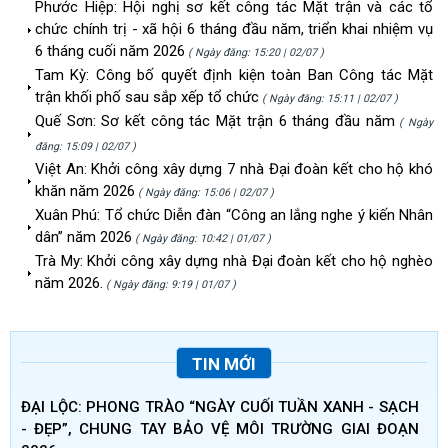
Phước Hiệp: Hội nghị sơ kết công tác Mặt trận và các tổ
chức chính trị - xã hội 6 tháng đầu năm, triển khai nhiệm vụ
6 tháng cuối năm 2026
( Ngày đăng: 15:20 | 02/07 )
Tam Kỳ: Công bố quyết định kiện toàn Ban Công tác Mặt
trận khối phố sau sắp xếp tổ chức
( Ngày đăng: 15:11 | 02/07 )
Quế Sơn: Sơ kết công tác Mặt trận 6 tháng đầu năm
( Ngày
đăng: 15:09 | 02/07 )
Việt An: Khởi công xây dựng 7 nhà Đại đoàn kết cho hộ khó
khăn năm 2026
( Ngày đăng: 15:06 | 02/07 )
Xuân Phú: Tổ chức Diễn đàn “Công an lắng nghe ý kiến Nhân
dân” năm 2026
( Ngày đăng: 10:42 | 01/07 )
Trà My: Khởi công xây dựng nhà Đại đoàn kết cho hộ nghèo
năm 2026.
( Ngày đăng: 9:19 | 01/07 )
TIN MỚI
ĐẠI LỘC: PHONG TRÀO “NGÀY CUỐI TUẦN XANH - SẠCH
- ĐẸP”, CHUNG TAY BẢO VỆ MÔI TRƯỜNG GIAI ĐOẠN