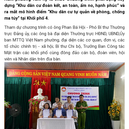
dựng “Khu dân cư đoàn kết, an toàn, ấm no, hạnh phúc” và
ra mắt mô hình điểm “Khu dân cư tự quản về phòng, chống
ma túy” tại Khối phố 4.
Tham dự chương trình có ông Phan Bá Hội - Phó Bí thư Thường
trực Đảng ủy, các ông bà đại diện Thường trực HĐND, UBND,Ủy
ban MTTQ Việt Nam phường; đại diện các cơ quan, đơn vị, các
tổ chức chính trị - xã hội; Bí thư Chi bộ, Trưởng Ban Công tác
Mặt trận các khối phố cùng đông đảo cán bộ, đoàn viên, hội
viên và Nhân dân trên địa bàn.