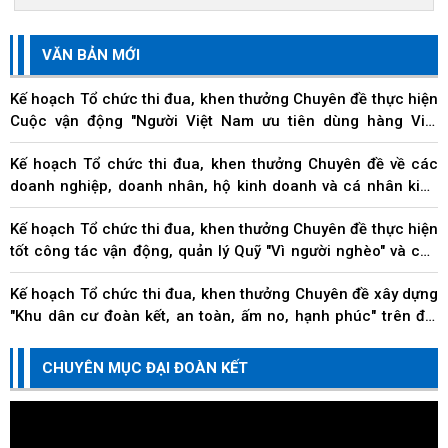
VĂN BẢN MỚI
Kế hoạch Tổ chức thi đua, khen thưởng Chuyên đề thực hiện
Cuộc vận động "Người Việt Nam ưu tiên dùng hàng Việt
Nam" trên địa bàn thành phố Đà Nẵng
Kế hoạch Tổ chức thi đua, khen thưởng Chuyên đề về các
doanh nghiệp, doanh nhân, hộ kinh doanh và cá nhân kinh
doanh thi đua thực hiện tốt trách nhiệm...
Kế hoạch Tổ chức thi đua, khen thưởng Chuyên đề thực hiện
tốt công tác vận động, quản lý Quỹ "Vì người nghèo" và các
hoạt động an sinh xã hội trên địa...
Kế hoạch Tổ chức thi đua, khen thưởng Chuyên đề xây dựng
"Khu dân cư đoàn kết, an toàn, ấm no, hạnh phúc" trên địa
bàn thành phố
Kế hoạch Tổ chức thi đua, khen thưởng Chuyên đề thực hiện
CHUYÊN MỤC ĐẠI ĐOÀN KẾT
Cuộc vận động "Toàn dân đoàn kết xây dựng nông thôn mới,
đô thị văn minh" trên địa bàn thành...
Kế hoạch Tổ chức thi đua, khen thưởng Chuyên đề thực hiện
Cuộc vận động "Người Việt Nam ưu tiên dùng hàng Việt