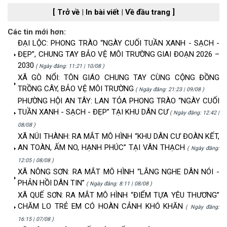
[ Trở về
|
In bài viết
|
Về đầu trang ]
Các tin mới hơn:
ĐẠI LỘC: PHONG TRÀO “NGÀY CUỐI TUẦN XANH - SẠCH -
ĐẸP”, CHUNG TAY BẢO VỆ MÔI TRƯỜNG GIAI ĐOẠN 2026 –
2030
( Ngày đăng: 11:21 | 10/08 )
XÃ GÒ NỔI: TÔN GIÁO CHUNG TAY CÙNG CỘNG ĐỒNG
TRỒNG CÂY, BẢO VỆ MÔI TRƯỜNG
( Ngày đăng: 21:23 | 09/08 )
PHƯỜNG HỘI AN TÂY: LAN TỎA PHONG TRÀO “NGÀY CUỐI
TUẦN XANH - SẠCH - ĐẸP” TẠI KHU DÂN CƯ
( Ngày đăng: 12:42 |
08/08 )
XÃ NÚI THÀNH: RA MẮT MÔ HÌNH “KHU DÂN CƯ ĐOÀN KẾT,
AN TOÀN, ẤM NO, HẠNH PHÚC” TẠI VÂN THẠCH
( Ngày đăng:
12:05 | 08/08 )
XÃ NÔNG SƠN: RA MẮT MÔ HÌNH “LẮNG NGHE DÂN NÓI -
PHẢN HỒI DÂN TIN”
( Ngày đăng: 8:11 | 08/08 )
XÃ QUẾ SƠN: RA MẮT MÔ HÌNH “ĐIỂM TỰA YÊU THƯƠNG”
CHĂM LO TRẺ EM CÓ HOÀN CẢNH KHÓ KHĂN
( Ngày đăng:
16:15 | 07/08 )