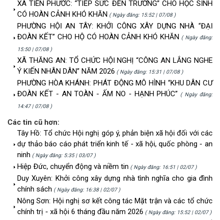
XÃ TIÊN PHƯỚC: “TIẾP SỨC ĐẾN TRƯỜNG” CHO HỌC SINH
CÓ HOÀN CẢNH KHÓ KHĂN
( Ngày đăng: 15:52 | 07/08 )
PHƯỜNG HỘI AN TÂY: KHỞI CÔNG XÂY DỰNG NHÀ “ĐẠI
ĐOÀN KẾT” CHO HỘ CÓ HOÀN CẢNH KHÓ KHĂN
( Ngày đăng:
15:50 | 07/08 )
XÃ THĂNG AN: TỔ CHỨC HỘI NGHỊ “CÔNG AN LẮNG NGHE
Ý KIẾN NHÂN DÂN” NĂM 2026
( Ngày đăng: 15:31 | 07/08 )
PHƯỜNG HÒA KHÁNH: PHÁT ĐỘNG MÔ HÌNH “KHU DÂN CƯ
ĐOÀN KẾT - AN TOÀN - ẤM NO - HẠNH PHÚC”
( Ngày đăng:
14:47 | 07/08 )
Các tin cũ hơn:
Tây Hồ: Tổ chức Hội nghị góp ý, phản biện xã hội đối với các
dự thảo báo cáo phát triển kinh tế - xã hội, quốc phòng - an
ninh
( Ngày đăng: 5:35 | 03/07 )
Hiệp Đức, chuyển động và niềm tin
( Ngày đăng: 16:51 | 02/07 )
Duy Xuyên: Khởi công xây dựng nhà tình nghĩa cho gia đình
chính sách
( Ngày đăng: 16:38 | 02/07 )
Nông Sơn: Hội nghị sơ kết công tác Mặt trận và các tổ chức
chính trị - xã hội 6 tháng đầu năm 2026
( Ngày đăng: 15:52 | 02/07 )