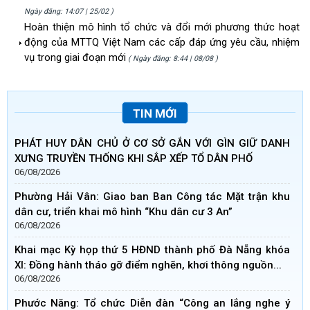
Ngày đăng: 14:07 | 25/02 )
Hoàn thiện mô hình tổ chức và đổi mới phương thức hoạt
động của MTTQ Việt Nam các cấp đáp ứng yêu cầu, nhiệm
vụ trong giai đoạn mới
( Ngày đăng: 8:44 | 08/08 )
TIN MỚI
PHÁT HUY DÂN CHỦ Ở CƠ SỞ GẮN VỚI GÌN GIỮ DANH
XƯNG TRUYỀN THỐNG KHI SẮP XẾP TỔ DÂN PHỐ
06/08/2026
Phường Hải Vân: Giao ban Ban Công tác Mặt trận khu
dân cư, triển khai mô hình “Khu dân cư 3 An”
06/08/2026
Khai mạc Kỳ họp thứ 5 HĐND thành phố Đà Nẵng khóa
XI: Đồng hành tháo gỡ điểm nghẽn, khơi thông nguồn...
06/08/2026
Phước Năng: Tổ chức Diễn đàn “Công an lắng nghe ý