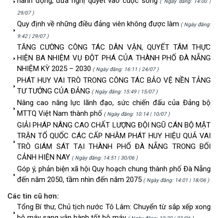
hành động, đưa nghị quyết vào cuộc sống
( Ngày đăng: 14:00 |
29/07 )
Quy định về những điều đảng viên không được làm
( Ngày đăng:
9:42 | 29/07 )
TĂNG CƯỜNG CÔNG TÁC DÂN VẬN, QUYẾT TÂM THỰC
HIỆN BA NHIỆM VỤ ĐỘT PHÁ CỦA THÀNH PHỐ ĐÀ NẴNG
NHIỆM KỲ 2025 – 2030
( Ngày đăng: 16:11 | 24/07 )
PHÁT HUY VAI TRÒ TRONG CÔNG TÁC BẢO VỆ NỀN TẢNG
TƯ TƯỞNG CỦA ĐẢNG
( Ngày đăng: 15:49 | 15/07 )
Nâng cao năng lực lãnh đạo, sức chiến đấu của Đảng bộ
MTTQ Việt Nam thành phố
( Ngày đăng: 10:14 | 10/07 )
GIẢI PHÁP NÂNG CAO CHẤT LƯỢNG ĐỘI NGŨ CÁN BỘ MẶT
TRẬN TỔ QUỐC CÁC CẤP NHẰM PHÁT HUY HIỆU QUẢ VAI
TRÒ GIÁM SÁT TẠI THÀNH PHỐ ĐÀ NẴNG TRONG BỐI
CẢNH HIỆN NAY
( Ngày đăng: 14:51 | 30/06 )
Góp ý, phản biện xã hội Quy hoạch chung thành phố Đà Nẵng
đến năm 2050, tầm nhìn đến năm 2075
( Ngày đăng: 14:01 | 18/06 )
Các tin cũ hơn:
Tổng Bí thư, Chủ tịch nước Tô Lâm: Chuyển từ sắp xếp xong
bộ máy sang vận hành tốt bộ máy