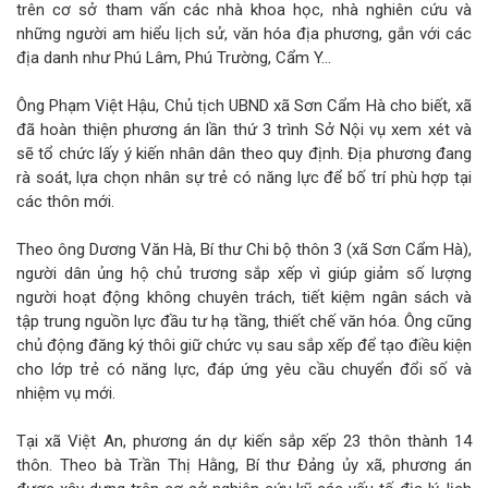
trên cơ sở tham vấn các nhà khoa học, nhà nghiên cứu và
những người am hiểu lịch sử, văn hóa địa phương, gắn với các
địa danh như Phú Lâm, Phú Trường, Cẩm Y...
Ông Phạm Việt Hậu, Chủ tịch UBND xã Sơn Cẩm Hà cho biết, xã
đã hoàn thiện phương án lần thứ 3 trình Sở Nội vụ xem xét và
sẽ tổ chức lấy ý kiến nhân dân theo quy định. Địa phương đang
rà soát, lựa chọn nhân sự trẻ có năng lực để bố trí phù hợp tại
các thôn mới.
Theo ông Dương Văn Hà, Bí thư Chi bộ thôn 3 (xã Sơn Cẩm Hà),
người dân ủng hộ chủ trương sắp xếp vì giúp giảm số lượng
người hoạt động không chuyên trách, tiết kiệm ngân sách và
tập trung nguồn lực đầu tư hạ tầng, thiết chế văn hóa. Ông cũng
chủ động đăng ký thôi giữ chức vụ sau sắp xếp để tạo điều kiện
cho lớp trẻ có năng lực, đáp ứng yêu cầu chuyển đổi số và
nhiệm vụ mới.
Tại xã Việt An, phương án dự kiến sắp xếp 23 thôn thành 14
thôn. Theo bà Trần Thị Hằng, Bí thư Đảng ủy xã, phương án