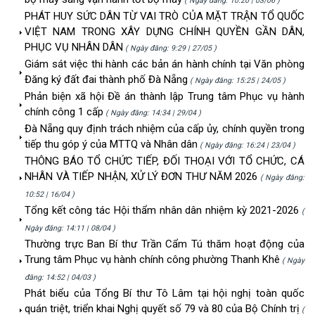
( Ngày đăng: 10:20 | 03/06 )
PHÁT HUY SỨC DÂN TỪ VAI TRÒ CỦA MẶT TRẬN TỔ QUỐC
VIỆT NAM TRONG XÂY DỰNG CHÍNH QUYỀN GẦN DÂN,
PHỤC VỤ NHÂN DÂN
( Ngày đăng: 9:29 | 27/05 )
Giám sát việc thi hành các bản án hành chính tại Văn phòng
Đăng ký đất đai thành phố Đà Nẵng
( Ngày đăng: 15:25 | 24/05 )
Phản biện xã hội Đề án thành lập Trung tâm Phục vụ hành
chính công 1 cấp
( Ngày đăng: 14:34 | 29/04 )
Đà Nẵng quy định trách nhiệm của cấp ủy, chính quyền trong
tiếp thu góp ý của MTTQ và Nhân dân
( Ngày đăng: 16:24 | 23/04 )
THÔNG BÁO TỔ CHỨC TIẾP, ĐỐI THOẠI VỚI TỔ CHỨC, CÁ
NHÂN VÀ TIẾP NHẬN, XỬ LÝ ĐƠN THƯ NĂM 2026
( Ngày đăng:
10:52 | 16/04 )
Tổng kết công tác Hội thẩm nhân dân nhiệm kỳ 2021-2026
(
Ngày đăng: 14:11 | 08/04 )
Thường trực Ban Bí thư Trần Cẩm Tú thăm hoạt động của
Trung tâm Phục vụ hành chính công phường Thanh Khê
( Ngày
đăng: 14:52 | 04/03 )
Phát biểu của Tổng Bí thư Tô Lâm tại hội nghị toàn quốc
quán triệt, triển khai Nghị quyết số 79 và 80 của Bộ Chính trị
(