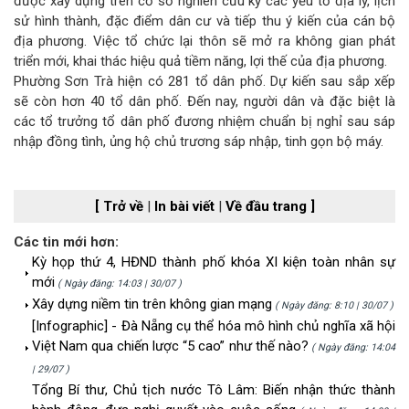
được xây dựng trên cơ sở nghiên cứu kỹ các yếu tố địa lý, lịch
sử hình thành, đặc điểm dân cư và tiếp thu ý kiến của cán bộ
địa phương. Việc tổ chức lại thôn sẽ mở ra không gian phát
triển mới, khai thác hiệu quả tiềm năng, lợi thế của địa phương.
Phường Sơn Trà hiện có 281 tổ dân phố. Dự kiến sau sắp xếp
sẽ còn hơn 40 tổ dân phố. Đến nay, người dân và đặc biệt là
các tổ trưởng tổ dân phố đương nhiệm chuẩn bị nghỉ sau sáp
nhập đồng tình, ủng hộ chủ trương sáp nhập, tinh gọn bộ máy.
[ Trở về
|
In bài viết
|
Về đầu trang ]
Các tin mới hơn:
Kỳ họp thứ 4, HĐND thành phố khóa XI kiện toàn nhân sự
mới
( Ngày đăng: 14:03 | 30/07 )
Xây dựng niềm tin trên không gian mạng
( Ngày đăng: 8:10 | 30/07 )
[Infographic] - Đà Nẵng cụ thể hóa mô hình chủ nghĩa xã hội
Việt Nam qua chiến lược “5 cao” như thế nào?
( Ngày đăng: 14:04
| 29/07 )
Tổng Bí thư, Chủ tịch nước Tô Lâm: Biến nhận thức thành