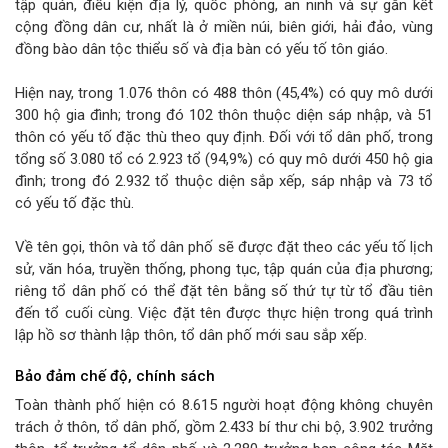
tập quán, điều kiện địa lý, quốc phòng, an ninh và sự gắn kết
cộng đồng dân cư, nhất là ở miền núi, biên giới, hải đảo, vùng
đồng bào dân tộc thiểu số và địa bàn có yếu tố tôn giáo.
Hiện nay, trong 1.076 thôn có 488 thôn (45,4%) có quy mô dưới
300 hộ gia đình; trong đó 102 thôn thuộc diện sáp nhập, và 51
thôn có yếu tố đặc thù theo quy định. Đối với tổ dân phố, trong
tổng số 3.080 tổ có 2.923 tổ (94,9%) có quy mô dưới 450 hộ gia
đình; trong đó 2.932 tổ thuộc diện sắp xếp, sáp nhập và 73 tổ
có yếu tố đặc thù.
Về tên gọi, thôn và tổ dân phố sẽ được đặt theo các yếu tố lịch
sử, văn hóa, truyền thống, phong tục, tập quán của địa phương;
riêng tổ dân phố có thể đặt tên bằng số thứ tự từ tổ đầu tiên
đến tổ cuối cùng. Việc đặt tên được thực hiện trong quá trình
lập hồ sơ thành lập thôn, tổ dân phố mới sau sắp xếp.
Bảo đảm chế độ, chính sách
Toàn thành phố hiện có 8.615 người hoạt động không chuyên
trách ở thôn, tổ dân phố, gồm 2.433 bí thư chi bộ, 3.902 trưởng