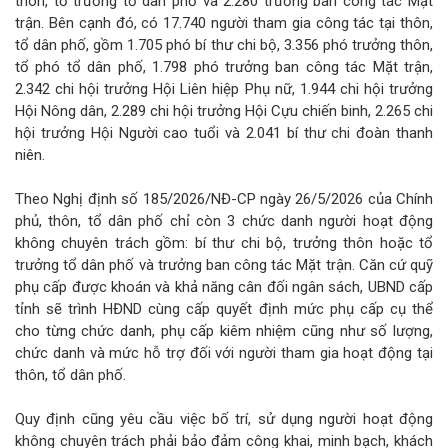
thôn, tổ trưởng tổ dân phố và 2.280 trưởng ban công tác Mặt
trận. Bên cạnh đó, có 17.740 người tham gia công tác tại thôn,
tổ dân phố, gồm 1.705 phó bí thư chi bộ, 3.356 phó trưởng thôn,
tổ phó tổ dân phố, 1.798 phó trưởng ban công tác Mặt trận,
2.342 chi hội trưởng Hội Liên hiệp Phụ nữ, 1.944 chi hội trưởng
Hội Nông dân, 2.289 chi hội trưởng Hội Cựu chiến binh, 2.265 chi
hội trưởng Hội Người cao tuổi và 2.041 bí thư chi đoàn thanh
niên.
Theo Nghị định số 185/2026/NĐ-CP ngày 26/5/2026 của Chính
phủ, thôn, tổ dân phố chỉ còn 3 chức danh người hoạt động
không chuyên trách gồm: bí thư chi bộ, trưởng thôn hoặc tổ
trưởng tổ dân phố và trưởng ban công tác Mặt trận. Căn cứ quỹ
phụ cấp được khoán và khả năng cân đối ngân sách, UBND cấp
tỉnh sẽ trình HĐND cùng cấp quyết định mức phụ cấp cụ thể
cho từng chức danh, phụ cấp kiêm nhiệm cũng như số lượng,
chức danh và mức hỗ trợ đối với người tham gia hoạt động tại
thôn, tổ dân phố.
Quy định cũng yêu cầu việc bố trí, sử dụng người hoạt động
không chuyên trách phải bảo đảm công khai, minh bạch, khách