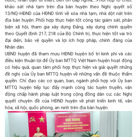
khảo sát nhà tạm trên địa bàn huyện theo Nghị quyết số
13/NQ-HĐND của HĐND tỉnh về xóa nhà tạm, nhà dột nát trên
địa bàn huyện. Phối hợp thực hiện tốt công tác giám sát, phản
biện xã hội, tham gia xây dựng Đảng, xây dựng chính quyền
theo Quyết định 217, 218 của Bộ Chính trị; thực hiện tốt vai trò
đại diện, bảo vệ quyền và lợi ích hợp pháp, chính đáng của
Nhân dân.
UBND huyện đã tham mưu HĐND huyện bố trí kinh phí và các
điều kiện thuận lợi để Ủy ban MTTQ Việt Nam huyện hoạt động
có hiệu quả; quan tâm phối hợp thực hiện và giải quyết những
đề nghị của Ủy ban MTTQ huyện về những vấn đề thuộc thẩm
quyền. Chỉ đạo các cơ quan, ban, ngành phối hợp với Ủy ban
MTTQ huyện tiếp tục đẩy mạnh công tác tuyên truyền, vận
động chấp hành pháp luật trong cộng đồng dân cư; các Nghị
quyết chuyên đề của HĐND huyện về phát triển kinh tế, văn
hóa, xã hội, quốc phòng, an ninh trên địa bàn huyện.