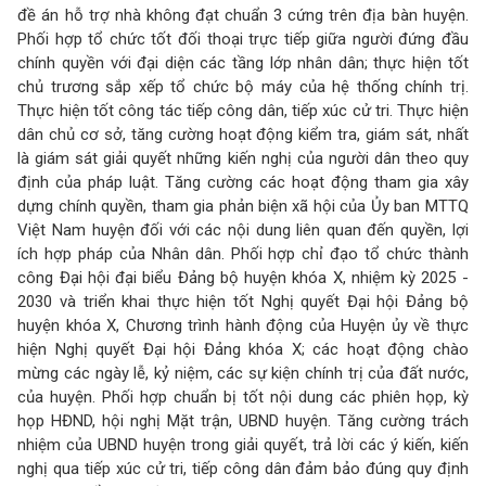
đề án hỗ trợ nhà không đạt chuẩn 3 cứng trên địa bàn huyện.
Phối hợp tổ chức tốt đối thoại trực tiếp giữa người đứng đầu
chính quyền với đại diện các tầng lớp nhân dân; thực hiện tốt
chủ trương sắp xếp tổ chức bộ máy của hệ thống chính trị.
Thực hiện tốt công tác tiếp công dân, tiếp xúc cử tri. Thực hiện
dân chủ cơ sở, tăng cường hoạt động kiểm tra, giám sát, nhất
là giám sát giải quyết những kiến nghị của người dân theo quy
định của pháp luật. Tăng cường các hoạt động tham gia xây
dựng chính quyền, tham gia phản biện xã hội của Ủy ban MTTQ
Việt Nam huyện đối với các nội dung liên quan đến quyền, lợi
ích hợp pháp của Nhân dân. Phối hợp chỉ đạo tổ chức thành
công Đại hội đại biểu Đảng bộ huyện khóa X, nhiệm kỳ 2025 -
2030 và triển khai thực hiện tốt Nghị quyết Đại hội Đảng bộ
huyện khóa X, Chương trình hành động của Huyện ủy về thực
hiện Nghị quyết Đại hội Đảng khóa X; các hoạt động chào
mừng các ngày lễ, kỷ niệm, các sự kiện chính trị của đất nước,
của huyện. Phối hợp chuẩn bị tốt nội dung các phiên họp, kỳ
họp HĐND, hội nghị Mặt trận, UBND huyện. Tăng cường trách
nhiệm của UBND huyện trong giải quyết, trả lời các ý kiến, kiến
nghị qua tiếp xúc cử tri, tiếp công dân đảm bảo đúng quy định