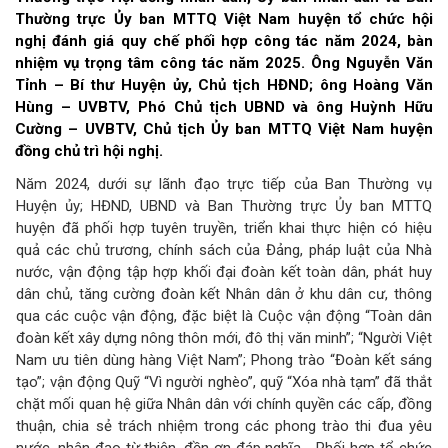
Thường trực Ủy ban MTTQ Việt Nam huyện tổ chức hội
nghị đánh giá quy chế phối hợp công tác năm 2024, bàn
nhiệm vụ trọng tâm công tác năm 2025. Ông Nguyễn Văn
Tỉnh – Bí thư Huyện ủy, Chủ tịch HĐND; ông Hoàng Văn
Hùng – UVBTV, Phó Chủ tịch UBND và ông Huỳnh Hữu
Cường – UVBTV, Chủ tịch Ủy ban MTTQ Việt Nam huyện
đồng chủ trì hội nghị.
Năm 2024, dưới sự lãnh đạo trực tiếp của Ban Thường vụ
Huyện ủy; HĐND, UBND và Ban Thường trực Ủy ban MTTQ
huyện đã phối hợp tuyên truyền, triển khai thực hiện có hiệu
quả các chủ trương, chính sách của Đảng, pháp luật của Nhà
nước, vận động tập hợp khối đại đoàn kết toàn dân, phát huy
dân chủ, tăng cường đoàn kết Nhân dân ở khu dân cư, thông
qua các cuộc vận động, đặc biệt là Cuộc vận động “Toàn dân
đoàn kết xây dựng nông thôn mới, đô thị văn minh”; “Người Việt
Nam ưu tiên dùng hàng Việt Nam”; Phong trào “Đoàn kết sáng
tạo”; vận động Quỹ “Vì người nghèo”, quỹ “Xóa nhà tạm” đã thắt
chặt mối quan hệ giữa Nhân dân với chính quyền các cấp, đồng
thuận, chia sẻ trách nhiệm trong các phong trào thi đua yêu
nước, nhân đạo từ thiện, đền ơn đáp nghĩa,….Phối hợp tổ chức