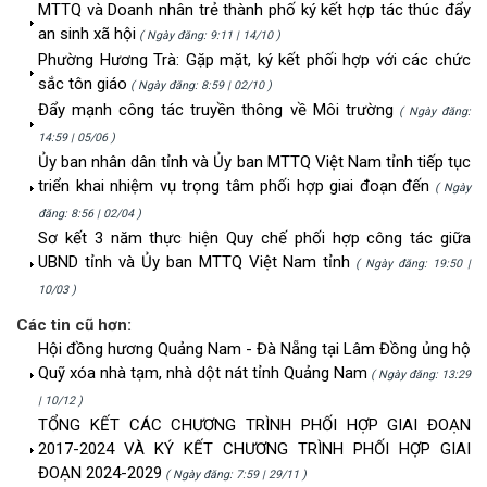
MTTQ và Doanh nhân trẻ thành phố ký kết hợp tác thúc đẩy
an sinh xã hội
( Ngày đăng: 9:11 | 14/10 )
Phường Hương Trà: Gặp mặt, ký kết phối hợp với các chức
sắc tôn giáo
( Ngày đăng: 8:59 | 02/10 )
Đẩy mạnh công tác truyền thông về Môi trường
( Ngày đăng:
14:59 | 05/06 )
Ủy ban nhân dân tỉnh và Ủy ban MTTQ Việt Nam tỉnh tiếp tục
triển khai nhiệm vụ trọng tâm phối hợp giai đoạn đến
( Ngày
đăng: 8:56 | 02/04 )
Sơ kết 3 năm thực hiện Quy chế phối hợp công tác giữa
UBND tỉnh và Ủy ban MTTQ Việt Nam tỉnh
( Ngày đăng: 19:50 |
10/03 )
Các tin cũ hơn:
Hội đồng hương Quảng Nam - Đà Nẵng tại Lâm Đồng ủng hộ
Quỹ xóa nhà tạm, nhà dột nát tỉnh Quảng Nam
( Ngày đăng: 13:29
| 10/12 )
TỔNG KẾT CÁC CHƯƠNG TRÌNH PHỐI HỢP GIAI ĐOẠN
2017-2024 VÀ KÝ KẾT CHƯƠNG TRÌNH PHỐI HỢP GIAI
ĐOẠN 2024-2029
( Ngày đăng: 7:59 | 29/11 )