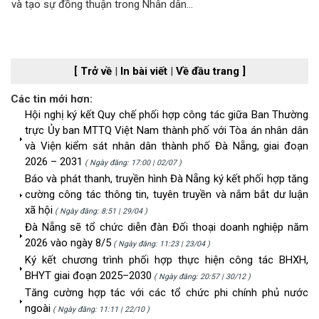
và tạo sự đồng thuận trong Nhân dân...
[ Trở về
|
In bài viết
|
Về đầu trang ]
Các tin mới hơn:
Hội nghị ký kết Quy chế phối hợp công tác giữa Ban Thường
trực Ủy ban MTTQ Việt Nam thành phố với Tòa án nhân dân
và Viện kiểm sát nhân dân thành phố Đà Nẵng, giai đoạn
2026 – 2031
( Ngày đăng: 17:00 | 02/07 )
Báo và phát thanh, truyền hình Đà Nẵng ký kết phối hợp tăng
cường công tác thông tin, tuyên truyền và nắm bắt dư luận
xã hội
( Ngày đăng: 8:51 | 29/04 )
Đà Nẵng sẽ tổ chức diễn đàn Đối thoại doanh nghiệp năm
2026 vào ngày 8/5
( Ngày đăng: 11:23 | 23/04 )
Ký kết chương trình phối hợp thực hiện công tác BHXH,
BHYT giai đoạn 2025–2030
( Ngày đăng: 20:57 | 30/12 )
Tăng cường hợp tác với các tổ chức phi chính phủ nước
ngoài
( Ngày đăng: 11:11 | 22/10 )