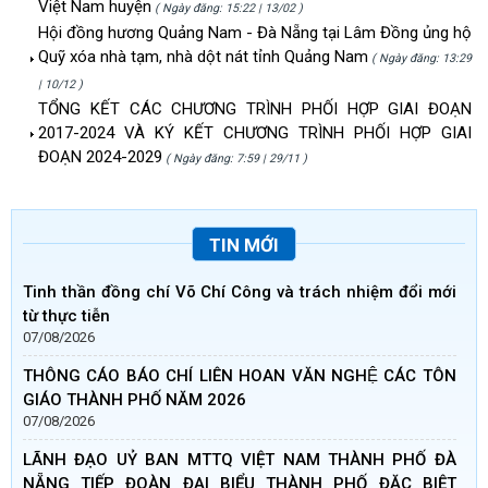
Việt Nam huyện
( Ngày đăng: 15:22 | 13/02 )
Hội đồng hương Quảng Nam - Đà Nẵng tại Lâm Đồng ủng hộ
Quỹ xóa nhà tạm, nhà dột nát tỉnh Quảng Nam
( Ngày đăng: 13:29
| 10/12 )
TỔNG KẾT CÁC CHƯƠNG TRÌNH PHỐI HỢP GIAI ĐOẠN
2017-2024 VÀ KÝ KẾT CHƯƠNG TRÌNH PHỐI HỢP GIAI
ĐOẠN 2024-2029
( Ngày đăng: 7:59 | 29/11 )
TIN MỚI
Tinh thần đồng chí Võ Chí Công và trách nhiệm đổi mới
từ thực tiễn
07/08/2026
THÔNG CÁO BÁO CHÍ LIÊN HOAN VĂN NGHỆ CÁC TÔN
GIÁO THÀNH PHỐ NĂM 2026
07/08/2026
LÃNH ĐẠO UỶ BAN MTTQ VIỆT NAM THÀNH PHỐ ĐÀ
NẴNG TIẾP ĐOÀN ĐẠI BIỂU THÀNH PHỐ ĐẶC BIỆT