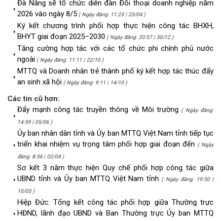
Đà Nẵng sẽ tổ chức diễn đàn Đối thoại doanh nghiệp năm
2026 vào ngày 8/5
( Ngày đăng: 11:23 | 23/04 )
Ký kết chương trình phối hợp thực hiện công tác BHXH,
BHYT giai đoạn 2025–2030
( Ngày đăng: 20:57 | 30/12 )
Tăng cường hợp tác với các tổ chức phi chính phủ nước
ngoài
( Ngày đăng: 11:11 | 22/10 )
MTTQ và Doanh nhân trẻ thành phố ký kết hợp tác thúc đẩy
an sinh xã hội
( Ngày đăng: 9:11 | 14/10 )
Các tin cũ hơn:
Đẩy mạnh công tác truyền thông về Môi trường
( Ngày đăng:
14:59 | 05/06 )
Ủy ban nhân dân tỉnh và Ủy ban MTTQ Việt Nam tỉnh tiếp tục
triển khai nhiệm vụ trọng tâm phối hợp giai đoạn đến
( Ngày
đăng: 8:56 | 02/04 )
Sơ kết 3 năm thực hiện Quy chế phối hợp công tác giữa
UBND tỉnh và Ủy ban MTTQ Việt Nam tỉnh
( Ngày đăng: 19:50 |
10/03 )
Hiệp Đức: Tổng kết công tác phối hợp giữa Thường trực
HĐND, lãnh đạo UBND và Ban Thường trực Ủy ban MTTQ